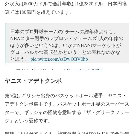
外収入は8000万ドルで合計年収は1億2820ドル、日本円換
算では180億円を超えています。
日本のプロ野球チームの1チームの総年俸よりも、
NBAスター選手のレブロン・ジェームズ1人の年俸の
ほうが多いというのは、いかにNBAのマーケットが
グローバルかつ高収益かということの表れなのかな
と思う。
pic.twitter.com/szDwOBV0hb
— マサキ End (@mskpogo)
December 3, 2020
ヤニス・アデトクンボ
第5位はギリシャ出身のバスケットボール選手、ヤニス・
アデトクンボ選手です。バスケットボール界のスーパース
ターで、ギリシャの怪物を意味する「ザ・グリークフリー
ク」という愛称です。
競技収入は4600万ドル、競技外収入は6500万ドルで合計年