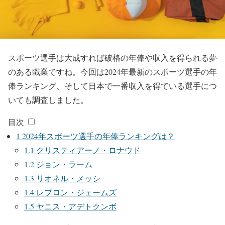
スポーツ選手は大成すれば破格の年俸や収入を得られる夢
のある職業ですね。今回は2024年最新のスポーツ選手の年
俸ランキング、そして日本で一番収入を得ている選手につ
いても調査しました。
目次
1
2024年スポーツ選手の年俸ランキングは？
1.1
クリスティアーノ・ロナウド
1.2
ジョン・ラーム
1.3
リオネル・メッシ
1.4
レブロン・ジェームズ
1.5
ヤニス・アデトクンボ