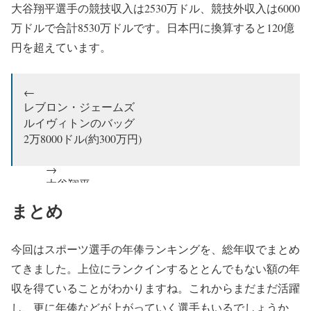
大谷翔平選手の競技収入は2530万ドル、競技外収入は6000
万ドルで合計8530万ドルです。日本円に換算すると120億
円を超えています。
←
レブロン・ジェームズ
ルイヴィトンのバッグ
2万8000ドル(約300万円)
→
大谷翔平
HUGO BOSSのバッグ
まとめ
22万円
スポーツ選手最高年俸なのに、なんだろね、コレ？w
今回はスポーツ選手の年俸ランキングを、総年収でまとめ
てきました。上位にランクインするととんでもない額の年
まぁ22万円も高いけどさww💰
収を得ていることがわかりますね。これからまだまだ活躍
pic.twitter.com/cS9Z2DDHjW
し、更に年俸などが上がっていく選手もいるでしょうか