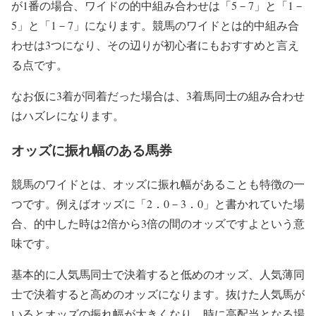
が1番の場合、ワイドの的中組み合わせは「5－7」と「1－
5」と「1－7」になります。競馬のワイドとは的中組み合
わせは3つになり、その辺りが初心者にもおすすめと言え
る点です。
なお仮に3着が同着だった場合は、3着馬同士の組み合わせ
はハズレになります。
オッズに振れ幅のある馬券
競馬のワイドとは、オッズに振れ幅があることも特徴の一
つです。例えばオッズに「2．0－3．0」と書かれていた場
合、的中した時は2倍から3倍の間のオッズですよという意
味です。
基本的に人気馬同士で決着すると低めのオッズ、人気薄同
士で決着すると高めのオッズになります。抜けた人気馬が
いるとオッズの振れ幅が大きくなり、時に高配当となる場