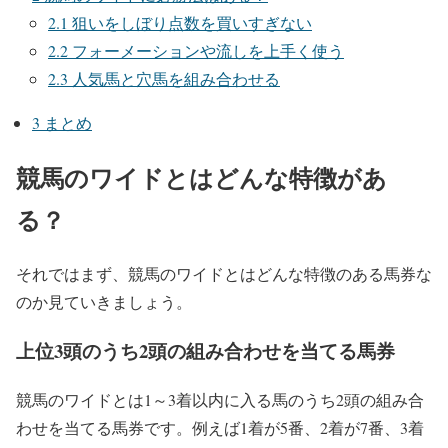
2.1
狙いをしぼり点数を買いすぎない
2.2
フォーメーションや流しを上手く使う
2.3
人気馬と穴馬を組み合わせる
3
まとめ
競馬のワイドとはどんな特徴があ
る？
それではまず、競馬のワイドとはどんな特徴のある馬券な
のか見ていきましょう。
上位3頭のうち2頭の組み合わせを当てる馬券
競馬のワイドとは1～3着以内に入る馬のうち2頭の組み合
わせを当てる馬券です。例えば1着が5番、2着が7番、3着