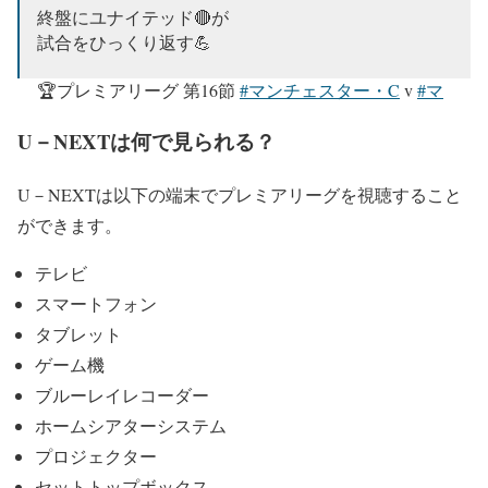
終盤にユナイテッド🔴が
試合をひっくり返す💪
🏆プレミアリーグ 第16節
#マンチェスター・C
v
#マ
ンチェスター・U
U－NEXTは何で見られる？
📺
https://t.co/IQcfgHPywb
pic.twitter.com/ANGMhHIoeo
U－NEXTは以下の端末でプレミアリーグを視聴すること
— U-NEXTフットボール (@UNEXT_football)
ができます。
December 15, 2024
テレビ
スマートフォン
タブレット
ゲーム機
ブルーレイレコーダー
ホームシアターシステム
プロジェクター
セットトップボックス