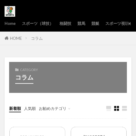
Home
スポーツ（球技）
格闘技
競馬
競艇
スポーツ視聴サ
HOME
コラム
CATEGORY
コラム
新着順
人気順
お勧めカテゴリ
野球
バスケットボール
ハンドボール