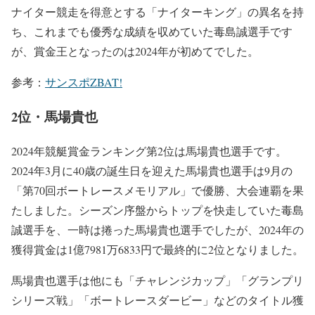
ナイター競走を得意とする「ナイターキング」の異名を持
ち、これまでも優秀な成績を収めていた毒島誠選手です
が、賞金王となったのは2024年が初めてでした。
参考：
サンスポZBAT!
2位・馬場貴也
2024年競艇賞金ランキング第2位は馬場貴也選手です。
2024年3月に40歳の誕生日を迎えた馬場貴也選手は9月の
「第70回ボートレースメモリアル」で優勝、大会連覇を果
たしました。シーズン序盤からトップを快走していた毒島
誠選手を、一時は捲った馬場貴也選手でしたが、2024年の
獲得賞金は1億7981万6833円で最終的に2位となりました。
馬場貴也選手は他にも「チャレンジカップ」「グランプリ
シリーズ戦」「ボートレースダービー」などのタイトル獲