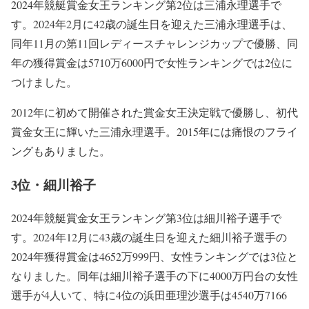
2024年競艇賞金女王ランキング第2位は三浦永理選手で
す。2024年2月に42歳の誕生日を迎えた三浦永理選手は、
同年11月の第11回レディースチャレンジカップで優勝、同
年の獲得賞金は5710万6000円で女性ランキングでは2位に
つけました。
2012年に初めて開催された賞金女王決定戦で優勝し、初代
賞金女王に輝いた三浦永理選手。2015年には痛恨のフライ
ングもありました。
3位・細川裕子
2024年競艇賞金女王ランキング第3位は細川裕子選手で
す。2024年12月に43歳の誕生日を迎えた細川裕子選手の
2024年獲得賞金は4652万999円、女性ランキングでは3位と
なりました。同年は細川裕子選手の下に4000万円台の女性
選手が4人いて、特に4位の浜田亜理沙選手は4540万7166