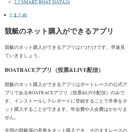
2.3
SMART BOAT DATA24
3
まとめ
競艇のネット購入ができるアプリ
競艇のネット購入ができるアプリは1つだけです。早速見
ていきましょう。
BOATRACEアプリ（投票&LIVE配信）
競艇のネット購入ができるアプリはボートレースの公式ア
プリであるBOATRACEアプリ（投票&LIVE配信）のみで
す。インストールしテレボートに登録することで舟券をネ
ット購入することができます。年会費や入会費はかかりま
せん。
全国の競艇場の舟券をネット購入でき、そのままレースの