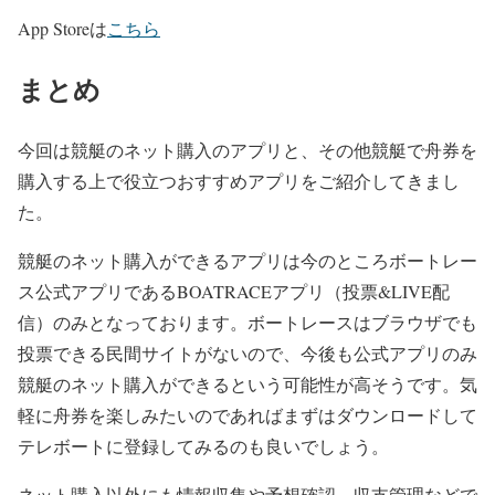
App Storeは
こちら
まとめ
今回は競艇のネット購入のアプリと、その他競艇で舟券を
購入する上で役立つおすすめアプリをご紹介してきまし
た。
競艇のネット購入ができるアプリは今のところボートレー
ス公式アプリであるBOATRACEアプリ（投票&LIVE配
信）のみとなっております。ボートレースはブラウザでも
投票できる民間サイトがないので、今後も公式アプリのみ
競艇のネット購入ができるという可能性が高そうです。気
軽に舟券を楽しみたいのであればまずはダウンロードして
テレボートに登録してみるのも良いでしょう。
ネット購入以外にも情報収集や予想確認、収支管理などで