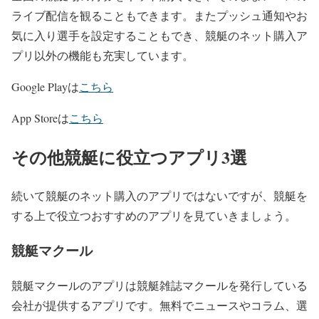
ライブ配信を観ることもできます。またプッシュ通知やお
気に入り選手を設定することもでき、競艇のネット購入ア
プリ以外の機能も充実しています。
Google Playは
こちら
App Storeは
こちら
その他競艇に役立つアプリ3選
続いて競艇のネット購入のアプリではないですが、競艇を
する上で役立つおすすめのアプリを見ていきましょう。
競艇マクール
競艇マクールのアプリは競艇雑誌マクールを発行している
会社が提供するアプリです。無料でニュースやコラム、選