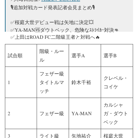
🎙追加対戦カード発表記者会見まとめ🎙
✅桜庭大世デビュー戦は矢地に決定💥
✅YA-MAN🆚ダウトベック、危険なｽﾄﾗｲｶｰ対決👊
✅上田はROAD FC二階級王者と対戦へ🔥
✅ライアン🆚安保の詳細は来週発表📣
階級・ルー
✅参戦選手コメント掲載💬
試合順
選手A
選手B
ル
📝詳細↓
https://t.co/vfGlhyU6OT
…
pic.twitter.com/AOFMLICdes
フェザー級
クレベル・
1
タイトルマ
鈴木千裕
— RIZIN FF OFFICIAL (@rizin_PR)
November 22, 2024
コイケ
ッチ
カルシャ
2
フェザー級
YA-MAN
ガ・ダウト
ベック
3
ライト級
矢地祐介
桜庭大世