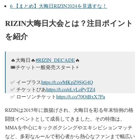
6
【まとめ】大晦日RIZIN2024を見逃すな！
RIZIN大晦日大会とは？注目ポイント
を紹介
🔥大晦日🔥
#RIZIN_DECADE
🔥
🎟チケット一般発売スタート⚡️
✅ イープラス
https://t.co/MKpZ9SjG4Q
✅ チケットぴあ
https://t.co/eLvLoPyTZ4
✅ ローソンチケット
https://t.co/70OtBxX7Pa
RIZINは2015年に旗揚げされ、大晦日を彩る年末恒例の格
📝詳細は↓
https://t.co/AsXzHamO0O
闘技イベントとして成長してきました。その特徴は、
📅12/31(火)🏟さいたまスーパーアリーナ
MMAを中心にキックボクシングやエキシビションマッチ
🔗
https://t.co/MxzwmUrxrX
pic.twitter.com/kPnTTSFALP
など、多彩なルールで初心者から熱心なファンまで幅広い