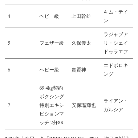
キム・テイ
4
ヘビー級
上田幹雄
ン
ラジャブア
5
フェザー級
久保優太
リ・シェイ
ドゥラエフ
エドポロキ
6
ヘビー級
貴賢神
ング
69.4kg契約
ボクシング
ライアン・
7
特別エキシ
安保瑠輝也
ガルシア
ビションマ
ッチ 2分8R