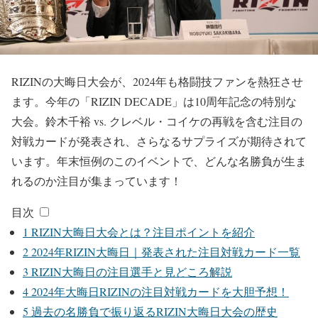
RIZINの大晦日大会が、2024年も格闘技ファンを熱狂させ
ます。今年の「RIZIN DECADE」は10周年記念の特別な
大会。鈴木千裕 vs. クレベル・コイケの再戦を含む注目の
対戦カードが発表され、さらなるサプライズが期待されて
います。年末恒例のこのイベントで、どんな名勝負が生ま
れるのか注目が集まっています！
目次
1
RIZIN大晦日大会とは？注目ポイントを紹介
2
2024年RIZIN大晦日｜発表された注目対戦カード一覧
3
RIZIN大晦日の注目選手と見どころ解説
4
2024年大晦日RIZINの注目対戦カードを大胆予想！
5
過去の名勝負で振り返るRIZIN大晦日大会の歴史