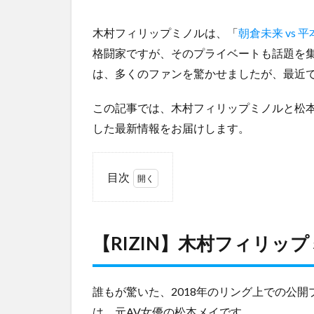
木村フィリップミノルは、「
朝倉未来 vs 
格闘家ですが、そのプライベートも話題を集
は、多くのファンを驚かせましたが、最近
この記事では、木村フィリップミノルと松
した最新情報をお届けします。
目次
1
【RIZIN】
木村フィ
【RIZIN】木村フィリッ
リップミ
ノルが選
んだ女性
は？
誰もが驚いた、2018年のリング上での公
は、元AV女優の松本メイです。
1.1