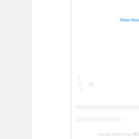
松本
メイ
と
View thi
は？
2
RIZIN
格闘
家・
木村
フィ
リッ
プミ
ノル
に離
婚の
噂？
2.1
木村
フィ
A post shared by
リッ