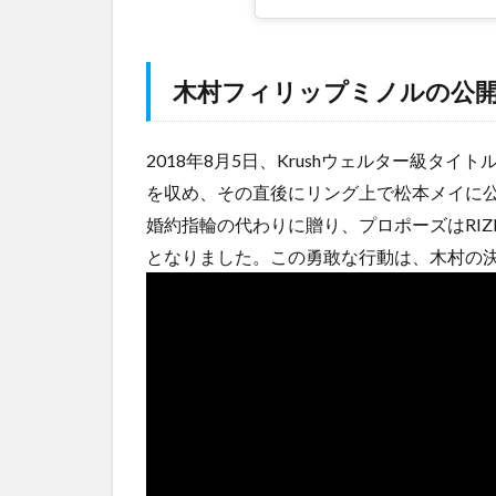
プミ
ノル
の離
婚疑
木村フィリップミノルの公
惑が
浮上
した
2018年8月5日、Krushウェルター級タ
理由
を収め、その直後にリング上で松本メイに
と
は？
婚約指輪の代わりに贈り、プロポーズはRI
となりました。この勇敢な行動は、木村の
2.2
木村
フィ
リッ
プミ
ノル
と松
本メ
イの
離婚
噂