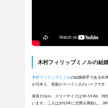
3
木
村
フ
ィ
リ
ッ
プ
ミ
ノ
ル
木村フィリップミノルの結
の
結
婚
木村フィリップミノル
の結婚相手である松本
と
が日本人、母親がスペイン人のハーフです
離
婚
疑
身長153cm、スリーサイズは90-59-8
惑
います。二人は2015年に交際を開始し、3
ま