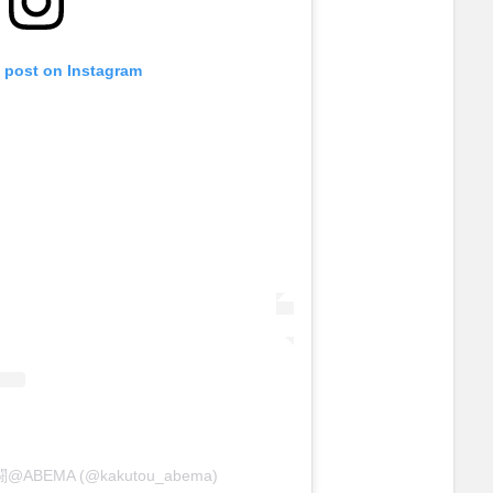
s post on Instagram
 格闘@ABEMA (@kakutou_abema)