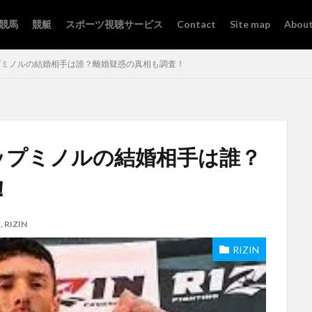
競馬
競艇
スポーツ視聴サービス
Contact
Site map
About
ップミノルの結婚相手は誰？離婚疑惑の真相も調査！
リップミノルの結婚相手は誰？
！
）
,
RIZIN
RIZIN