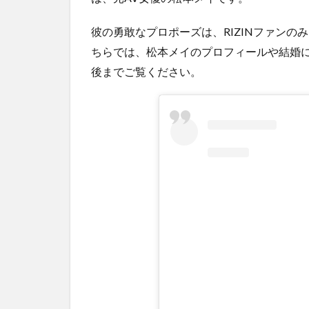
木村
フィ
彼の勇敢なプロポーズは、RIZINファン
リッ
ちらでは、松本メイのプロフィールや結婚
プミ
後までご覧ください。
ノル
の公
開プ
ロポ
ーズ
の全
貌
1.2
木村
フィ
リッ
プミ
ノル
の結
婚相
手・