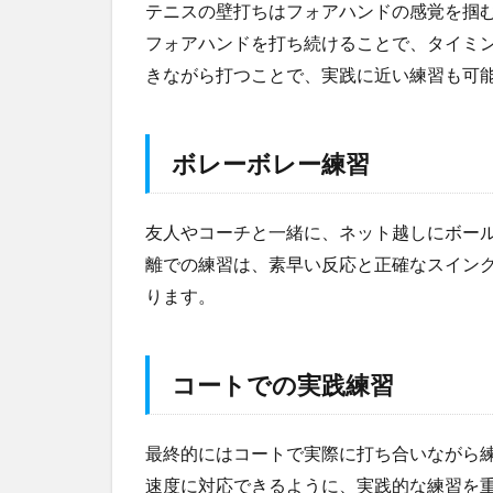
践練
テニスの壁打ちはフォアハンドの感覚を掴
習
フォアハンドを打ち続けることで、タイミ
5
きながら打つことで、実践に近い練習も可
ま
と
め
ボレーボレー練習
友人やコーチと一緒に、ネット越しにボー
離での練習は、素早い反応と正確なスイン
ります。
コートでの実践練習
最終的にはコートで実際に打ち合いながら
速度に対応できるように、実践的な練習を