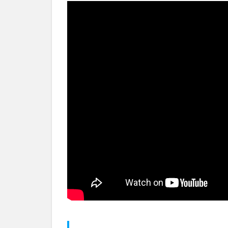
いグ
リッ
プを
確認
する
2.2
スイ
ング
の基
本を
覚え
る
2.3
体の
回転
を意
識す
る
3
フ