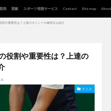
競馬
競艇
スポーツ視聴サービス
Contact
Site map
About
役割や重要性は？上達のポイントや練習法も紹介
の役割や重要性は？上達の
介
ニス
テニス