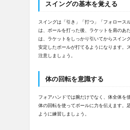
スイングの基本を覚える
ォ
ア
ハ
スイングは「引き」「打つ」「フォロース
ン
は、ボールを打った後、ラケットを肩のあ
ド
の
は、ラケットをしっかり引いてからスイン
主
安定したボールが打てるようになります。
な
ミ
注意しましょう。
ス
と
そ
体の回転を意識する
の
改
善
フォアハンドでは腕だけでなく、体全体を
法
体の回転を使ってボールに力を伝えます。
4
ように練習しましょう。
効
果
的