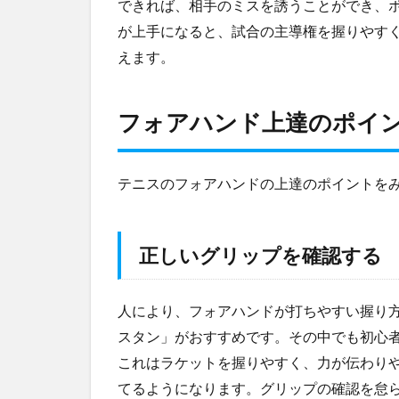
できれば、相手のミスを誘うことができ、
重
が上手になると、試合の主導権を握りやす
要
性
えます。
2
フ
フォアハンド上達のポイ
ォ
ア
ハ
ン
テニスのフォアハンドの上達のポイントを
ド
上
達
正しいグリップを確認する
の
ポ
イ
人により、フォアハンドが打ちやすい握り
ン
ト
スタン」がおすすめです。その中でも初心
2.1
これはラケットを握りやすく、力が伝わり
正し
てるようになります。グリップの確認を怠