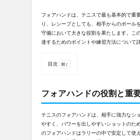
フォアハンドは、テニスで最も基本的で重
り、レシーブとしても、相手からのボール
守備において大きな役割を果たします。こ
達するためのポイントや練習方法について
目次
1
フ
ォ
フォアハンドの役割と重
ア
ハ
ン
ド
テニスのフォアハンドは、相手に強力なシ
の
やすく、パワーを出しやすいショットのた
役
のフォアハンドはラリーの中で安定して使
割
と