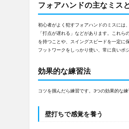
な
フォアハンドの主なミス
練
習
法
初心者がよく犯すフォアハンドのミスには
4.1
「打点が遅れる」などがあります。これら
壁打
を持つことや、スイングスピードを一定に
ちで
感覚
フットワークをしっかり使い、常に良いポ
を養
う
効果的な練習法
4.2
ボレ
ーボ
レー
コツを掴んだら練習です。3つの効果的な練
練習
4.3
壁打ちで感覚を養う
コー
トで
の実