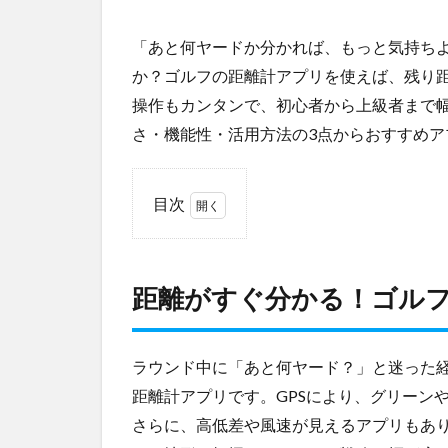
「あと何ヤードか分かれば、もっと気持ち
か？ゴルフの距離計アプリを使えば、残り
操作もカンタンで、初心者から上級者まで
さ・機能性・活用方法の3点からおすすめア
目次
1
距離
がす
距離がすぐ分かる！ゴル
ぐ分
か
る！
ゴル
ラウンド中に「あと何ヤード？」と迷った
フ距
距離計アプリです。GPSにより、グリーン
離計
さらに、高低差や風速が見えるアプリもあ
アプ
リの