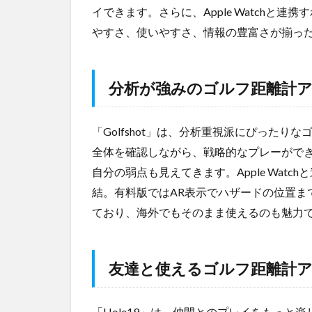
計アプ
イできます。さらに、Apple Watchと
リ
「GOLF
やすさ、使いやすさ、情報の豊富さが揃っ
な日
Su」
2.2
分析が
分析が強みのゴルフ距離計アプリ
強みのゴルフ
距離計アプリ
「Golfshot」
「Golfshot」は、分析重視派にぴったり
全体を確認しながら、戦略的なプレーがで
2.3
友達
と使えるゴ
自分の弱点も見えてきます。Apple Wat
ルフ距離計
結。有料版ではAR表示でハザードの位置ま
アプリ
ており、海外でもそのまま使えるのも魅力
「Hole19」
3
距離
友達と使えるゴルフ距離計アプ
計ア
プリ
活用
「Hole19」は、仲間とのプレイをもっと
術！