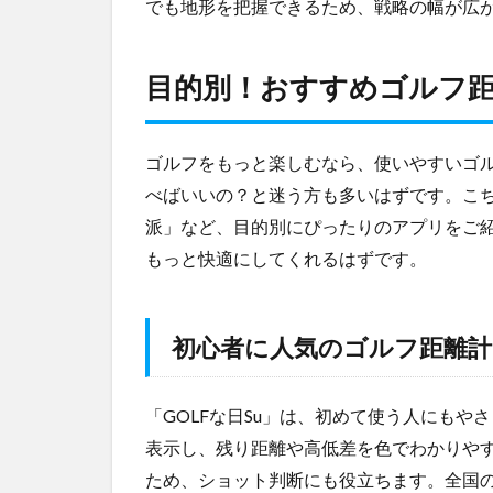
でも地形を把握できるため、戦略の幅が広
魅力
と
は？
目的別！おすすめゴルフ距
2
目的
別！
ゴルフをもっと楽しむなら、使いやすいゴ
おす
べばいいの？と迷う方も多いはずです。こ
すめ
ゴル
派」など、目的別にぴったりのアプリをご
フ距
もっと快適にしてくれるはずです。
離計
アプ
リ3
選
初心者に人気のゴルフ距離計ア
2.1
初心者
「GOLFな日Su」は、初めて使う人にもや
に人気
表示し、残り距離や高低差を色でわかりや
のゴル
フ距離
ため、ショット判断にも役立ちます。全国