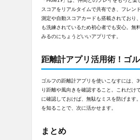
ゴル
スコアをリアルタイムで共有でき、フレンド
フで
測定や自動スコアカードも搭載されており
差が
つく
も洗練されているため初心者でも安心。無
3つ
みるのにちょうどいいアプリです。
の使
い方
4
距離計アプリ活用術！ゴル
ま
と
め
ゴルフの距離計アプリを使いこなすには、
り距離や風向きを確認すること。これだけ
に確認しておけば、無駄なミスを防げます
を知ることで、次に活かせます。
まとめ