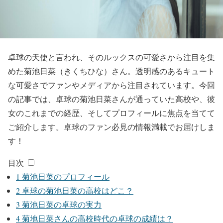
卓球の天使と言われ、そのルックスの可愛さから注目を集
めた菊池日菜（きくちひな）さん。透明感のあるキュート
な可愛さでファンやメディアから注目されています。今回
の記事では、卓球の菊池日菜さんが通っていた高校や、彼
女のこれまでの経歴、そしてプロフィールに焦点を当てて
ご紹介します。卓球のファン必見の情報満載でお届けしま
す！
目次
1
菊池日菜のプロフィール
2
卓球の菊池日菜の高校はどこ？
3
菊池日菜の卓球の実力
4
菊地日菜さんの高校時代の卓球の成績は？