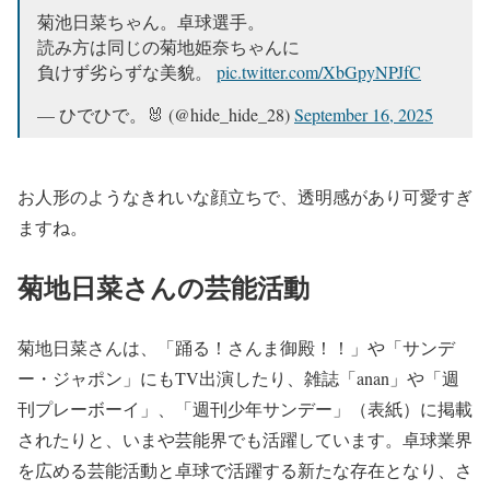
菊池日菜ちゃん。卓球選手。
読み方は同じの菊地姫奈ちゃんに
負けず劣らずな美貌。
pic.twitter.com/XbGpyNPJfC
— ひでひで。🐰 (@hide_hide_28)
September 16, 2025
お人形のようなきれいな顔立ちで、透明感があり可愛すぎ
ますね。
菊地日菜さんの芸能活動
菊地日菜さんは、「踊る！さんま御殿！！」や「サンデ
ー・ジャポン」にもTV出演したり、雑誌「anan」や「週
刊プレーボーイ」、「週刊少年サンデー」（表紙）に掲載
されたりと、いまや芸能界でも活躍しています。卓球業界
を広める芸能活動と卓球で活躍する新たな存在となり、さ