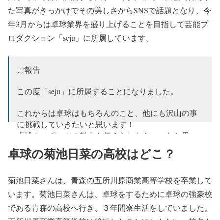
た写真がきっかけでその美しさからSNSで話題となり、今
年3月からは卓球業界を盛り上げることを目指して芸能プ
ロダクション「seju」に所属しています。
ご報告
この度「seju」に所属することになりました。
これからは卓球はもちろんのこと、他にも沢山の事
に挑戦していきたいと思います！
卓球やスポーツの魅力も伝えられたらいいなと思っ
ています🏓♡
卓球の菊池日菜の高校はどこ？
これからもどうぞ、よろしくお願い致します🌼
pic.twitter.com/EVhhQ9tpS1
菊池日菜さんは、青森の五所川原商業高等学校を卒業して
います。菊池日菜さんは、卓球をするために卓球の強豪校
— 菊池日菜 (@hina_ii211)
March 26, 2024
である青森の高校へ行き、３年間寮生活をしていました。