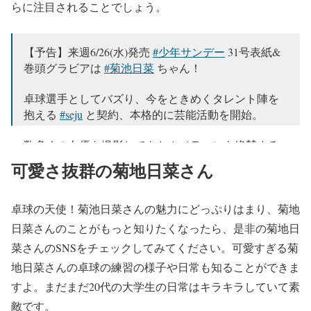
らに注目されることでしょう。
【予告】来週6/26(水)発売
#少年サンデー
31号表紙&
巻頭グラビアは
#菊池日菜
ちゃん！
卓球選手としてバズり、今をときめくタレント陣を
抱える
#seju
と契約、本格的に芸能活動を開始。
数多くの女優を撮影してきたカメラマンも絶賛する
出来映え。
可愛さ抜群の菊地日菜さん
誌面でぜひご確認を!
https://t.co/pcSx2R0sh5
pic.twitter.com/RLDhkv6PZA
卓球の天使！菊池日菜さんの魅力にどっぷりはまり、菊地
— 【公式】少年サンデー編集部 (@shonen_sunday)
日菜さんのことがもっと知りたくなったら、是非の菊地日
June 19, 2024
菜さんのSNSをチェックしてみてください。可愛すぎる菊
地日菜さんの卓球の練習の様子や日常も知ることができま
すよ。まだまだ20代の大学生の日常はキラキラしていて素
敵です。