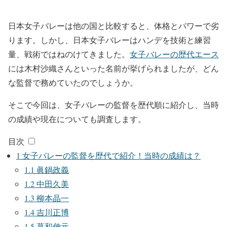
日本女子バレーは他の国と比較すると、体格とパワーで劣
ります。しかし、日本女子バレーはハンデを技術と練習
量、戦術ではねのけてきました。
女子バレーの歴代エース
には木村沙織さんといった名前が挙げられましたが、どん
な監督で務めていたのでしょうか。
そこで今回は、女子バレーの監督を歴代順に紹介し、当時
の成績や現在についても調査します。
目次
1
女子バレーの監督を歴代で紹介！当時の成績は？
1.1
眞鍋政義
1.2
中田久美
1.3
柳本晶一
1.4
吉川正博
1.5
葛和伸元