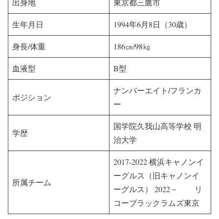
出身地
東京都三鷹市
生年月日
1994年6月8日（30歳）
身長/体重
186㎝/98㎏
血液型
B型
ナンバーエイト/フランカ
ポジション
ー
国学院久我山高等学校 明
学歴
治大学
2017-2022 横浜キャノンイ
ーグルス（旧キャノンイ
所属チーム
ーグルス） 2022－ リ
コーブラックラムズ東京